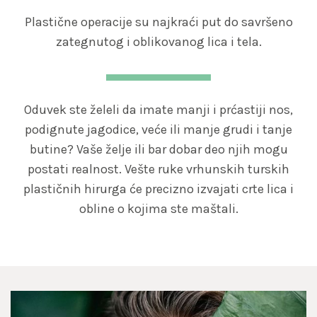
Plastične operacije su najkraći put do savršeno
zategnutog i oblikovanog lica i tela.
Oduvek ste želeli da imate manji i prćastiji nos,
podignute jagodice, veće ili manje grudi i tanje
butine? Vaše želje ili bar dobar deo njih mogu
postati realnost. Vešte ruke vrhunskih turskih
plastičnih hirurga će precizno izvajati crte lica i
obline o kojima ste maštali.