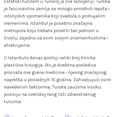
Estetski turizam u Turskoj je sve razvijeniji. Turska
je fascinantna zemlja sa mnogo prirodnih lepota i
istorijskih spomenika koji svedoče o prohujalim
vremenima. Istanbul je posebno značajna
metropola koju trebate posetiti bar jednom u
životu, zajedno sa svim svojim znamenitostima i
atrakcijama.
U Istanbulu danas postoji veliki broj klinika
plastične hirurgije, što je direktna posledica
procvata ove grane medicine i njenog značajnog
napretka u poslednjih 15 godina. Zahvaljujući svim
navedenim faktorima, Turska zauzima visoku
poziciju na svetskoj rang listi zdravstvenog
turizma.