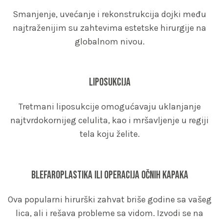
Smanjenje, uvećanje i rekonstrukcija dojki među
najtraženijim su zahtevima estetske hirurgije na
globalnom nivou.
Liposukcija
Tretmani liposukcije omogućavaju uklanjanje
najtvrdokornijeg celulita, kao i mršavljenje u regiji
tela koju želite.
Blefaroplastika ili operacija očnih kapaka
Ova popularni hirurški zahvat briše godine sa vašeg
lica, ali i rešava probleme sa vidom. Izvodi se na