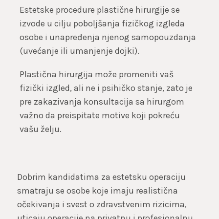
Estetske procedure plastične hirurgije se
izvode u cilju poboljšanja fizičkog izgleda
osobe i unapređenja njenog samopouzdanja
(uvećanje ili umanjenje dojki).
Plastična hirurgija može promeniti vaš
fizički izgled, ali ne i psihičko stanje, zato je
pre zakazivanja konsultacija sa hirurgom
važno da preispitate motive koji pokreću
vašu želju.
Dobrim kandidatima za estetsku operaciju
smatraju se osobe koje imaju realistična
očekivanja i svest o zdravstvenim rizicima,
uticaju operacije na privatnu i profesionalnu