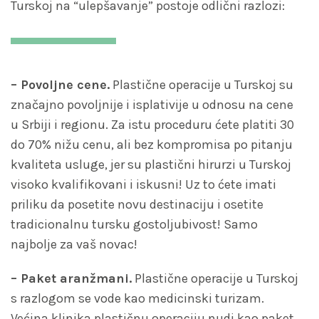
Turskoj na “ulepšavanje” postoje odlični razlozi:
– Povoljne cene.
Plastične operacije u Turskoj su
značajno povoljnije i isplativije u odnosu na cene
u Srbiji i regionu. Za istu proceduru ćete platiti 30
do 70% nižu cenu, ali bez kompromisa po pitanju
kvaliteta usluge, jer su plastični hirurzi u Turskoj
visoko kvalifikovani i iskusni! Uz to ćete imati
priliku da posetite novu destinaciju i osetite
tradicionalnu tursku gostoljubivost! Samo
najbolje za vaš novac!
– Paket aranžmani.
Plastične operacije u Turskoj
s razlogom se vode kao medicinski turizam.
Većina klinika plastičnu operaciju nudi kao paket