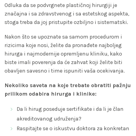
Odluka da se podvrgnete plastičnoj hirurgiji je
značajna i sa zdravstvenog i sa estetskog aspekta,
stoga treba da joj pristupite ozbiljno i sistematski.
Nakon što se upoznate sa samom procedurom i
rizicima koje nosi, želite da pronađete najboljeg
hirurga i najmodernije opremljenu kliniku, kako
biste imali poverenja da će zahvat koji želite biti
obavljen savesno i time ispuniti vaša ocekivanja.
Nekoliko saveta na koje trebate obratiti pažnju
prilikom odabira hirurga i klinike:
Da li hirug poseduje sertifikate i da li je član
akreditovanog udruženja?
Raspitajte se o iskustvu doktora za konkretan