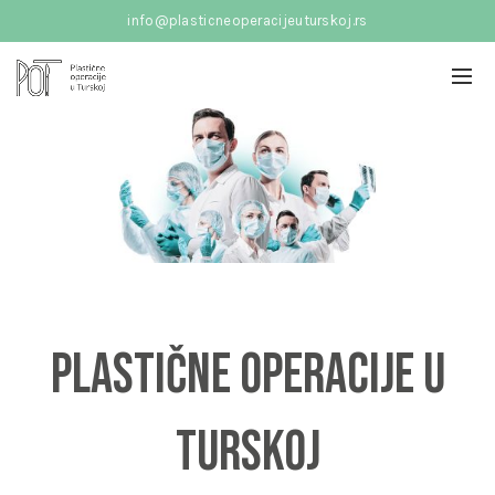
info@plasticneoperacijeuturskoj.rs
Plastične operacije u
Turskoj