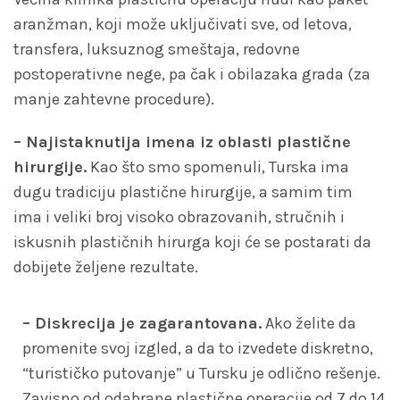
aranžman, koji može uključivati sve, od letova,
transfera, luksuznog smeštaja, redovne
postoperativne nege, pa čak i obilazaka grada (za
manje zahtevne procedure).
– Najistaknutija imena iz oblasti plastične
hirurgije.
Kao što smo spomenuli, Turska ima
dugu tradiciju plastične hirurgije, a samim tim
ima i veliki broj visoko obrazovanih, stručnih i
iskusnih plastičnih hirurga koji će se postarati da
dobijete željene rezultate.
– Diskrecija je zagarantovana.
Ako želite da
promenite svoj izgled, a da to izvedete diskretno,
“turističko putovanje” u Tursku je odlično rešenje.
Zavisno od odabrane plastične operacije od 7 do 14