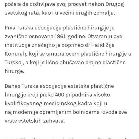
počela da doživljava svoj procvat nakon Drugog
svetskog rata, kao i u većini drugih zemalja.
Prva Turska asocijacija plastične hirurgije je
zvanično osnovana 1961. godine. Otvaranju ove
institucije značajno je doprineo dr Halid Zija
Konuralp koji se smatra ocem plastične hirurgije u
Turskoj, a koji je lično obučavao brojne plastične
hirurge.
Danas Turska asocijacija estetske plastične
hirurgije broji preko 400 pripadnika visoko
kvalifikovanog medicinskog kadra koji u
najmodernije opremljenim bolnicama izvode sve
vrste estetskih zahvata.