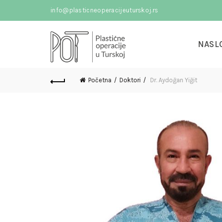
info@plasticneoperacijeuturskoj.rs
NASL
Početna
Doktori
Dr. Aydoğan Yiğit