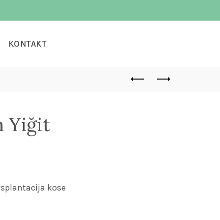
KONTAKT
 Yiğit
nsplantacija kose