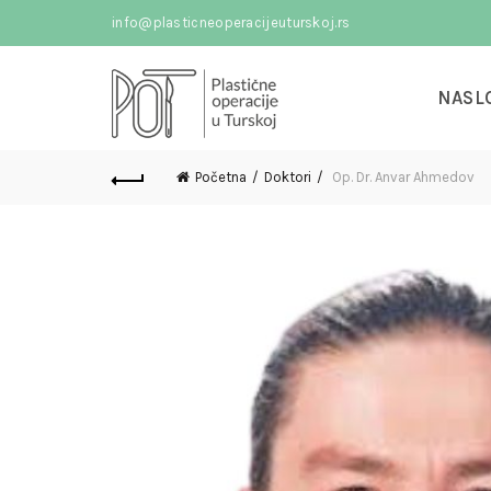
info@plasticneoperacijeuturskoj.rs
NASL
Početna
Doktori
Op. Dr. Anvar Ahmedov