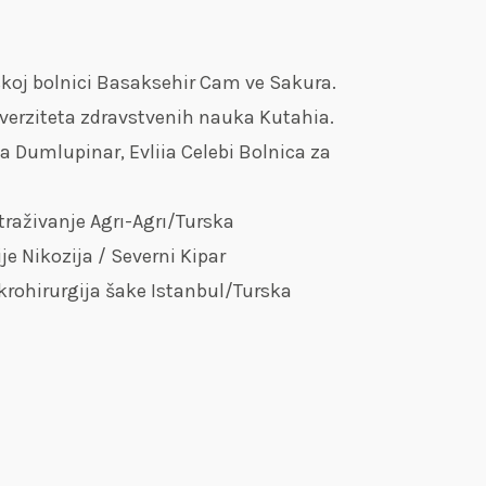
dskoj bolnici Basaksehir Cam ve Sakura.
niverziteta zdravstvenih nauka Kutahia.
ta Dumlupinar, Evliia Celebi Bolnica za
straživanje Agrı-Agrı/Turska
je Nikozija / Severni Kipar
ikrohirurgija šake Istanbul/Turska