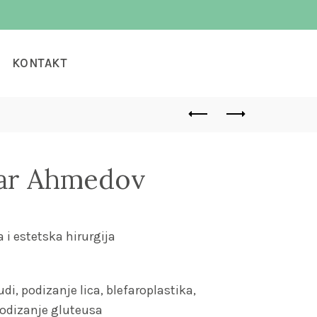
KONTAKT
var Ahmedov
 i estetska hirurgija
di, podizanje lica, blefaroplastika,
 podizanje gluteusa